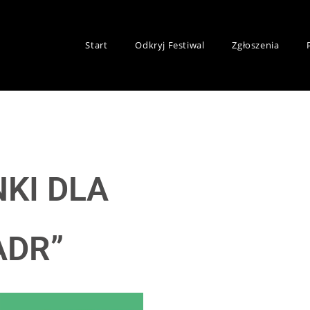
Start
Odkryj Festiwal
Zgłoszenia
KI DLA
ADR”